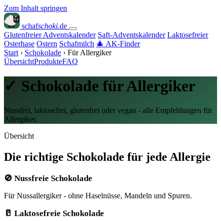
Zum Inhalt springen
schaf
schoki
.de
Glutenfreier Adventskalender
Saft-Adventskalender
Laktosefreier
Osterhase
Ostern
Schafmilch
🎄 AK-Finder
Start
›
Schokolade
›
Für Allergiker
Übersicht
Produkte
FAQ
✓ Schokolade für Allergiker
Nussfrei, laktosefrei, glutenfrei oder vegan - alle Empfehlungen für
Allergiker.
Übersicht
Die richtige Schokolade für jede Allergie
🚫 Nussfreie Schokolade
Für Nussallergiker - ohne Haselnüsse, Mandeln und Spuren.
🥛 Laktosefreie Schokolade