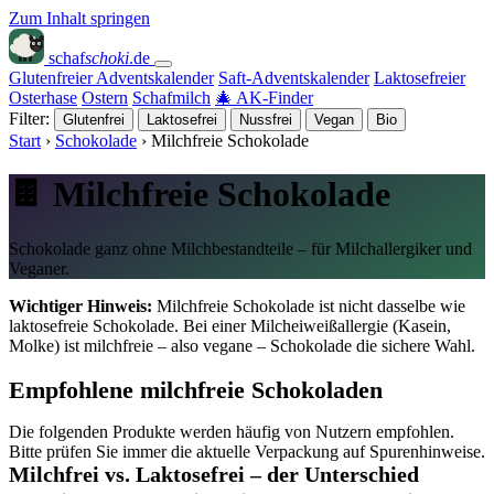
Zum Inhalt springen
schaf
schoki
.de
Glutenfreier Adventskalender
Saft-Adventskalender
Laktosefreier
Osterhase
Ostern
Schafmilch
🎄 AK-Finder
Filter:
Glutenfrei
Laktosefrei
Nussfrei
Vegan
Bio
Start
›
Schokolade
›
Milchfreie Schokolade
🍫 Milchfreie Schokolade
Schokolade ganz ohne Milchbestandteile – für Milchallergiker und
Veganer.
Wichtiger Hinweis:
Milchfreie Schokolade ist nicht dasselbe wie
laktosefreie Schokolade. Bei einer Milcheiweißallergie (Kasein,
Molke) ist milchfreie – also vegane – Schokolade die sichere Wahl.
Empfohlene milchfreie Schokoladen
Die folgenden Produkte werden häufig von Nutzern empfohlen.
Bitte prüfen Sie immer die aktuelle Verpackung auf Spurenhinweise.
Milchfrei vs. Laktosefrei – der Unterschied